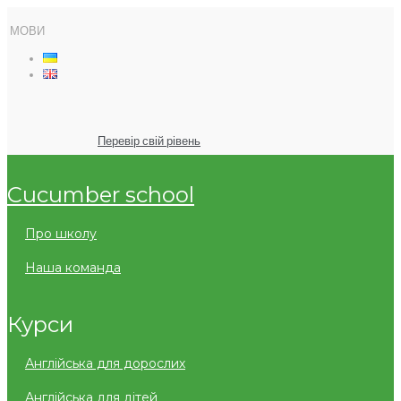
МОВИ
Перевір свій рівень
cucumber school
про школу
наша команда
курси
англійська для дорослих
англійська для дітей