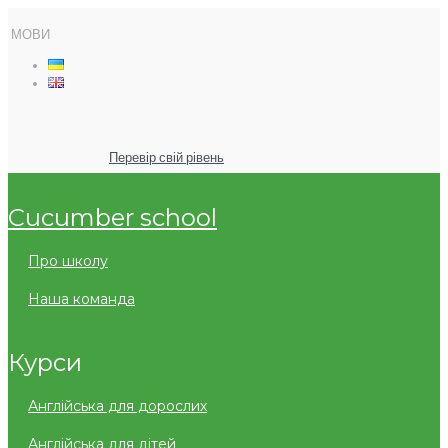
МОВИ
Перевір свій рівень
cucumber school
про школу
наша команда
курси
англійська для дорослих
англійська для дітей