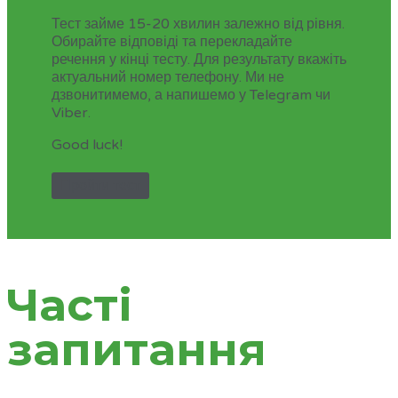
Тест займе 15-20 хвилин залежно від рівня.
Обирайте відповіді та перекладайте
речення у кінці тесту. Для результату вкажіть
актуальний номер телефону. Ми не
дзвонитимемо, а напишемо у Telegram чи
Viber.
Good luck!
Пройти тест
Часті
запитання