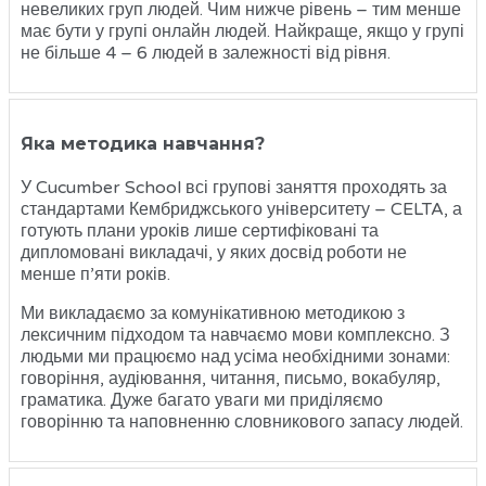
невеликих груп людей. Чим нижче рівень – тим менше
має бути у групі онлайн людей. Найкраще, якщо у групі
не більше 4 – 6 людей в залежності від рівня.
Яка методика навчання?
У Cucumber School всі групові заняття проходять за
стандартами Кембриджського університету – CELTA, а
готують плани уроків лише сертифіковані та
дипломовані викладачі, у яких досвід роботи не
менше п’яти років.
Ми викладаємо за комунікативною методикою з
лексичним підходом та навчаємо мови комплексно. З
людьми ми працюємо над усіма необхідними зонами:
говоріння, аудіювання, читання, письмо, вокабуляр,
граматика. Дуже багато уваги ми приділяємо
говорінню та наповненню словникового запасу людей.