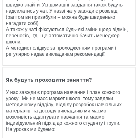
швидко знайти. Усі домашні завдання також будуть
надсилатись у чат. У назві чату завжди є розклад
(раптом ви призабули – можна буде швиденько
нагадати собі).
А також у чаті фіксуються будь-які зміни щодо відмін,
переносів, ітд. І це автоматично бачить менеджер
школи.
А методист слідкує за проходженням програми і
регулярно надає викладачам рекомендації.
Як будуть проходити заняття?
У нас завжди є програма навчання і план кожного
уроку. Ми не масс маркет школа, тому завдяки
методичному відділу, відділу розробок навчальних
матеріалів та досвіду викладачів ми маємо
можливість адаптувати навчання та маємо
індивідуальний підхід до кожного студенту і групи.
На уроках ми будемо: