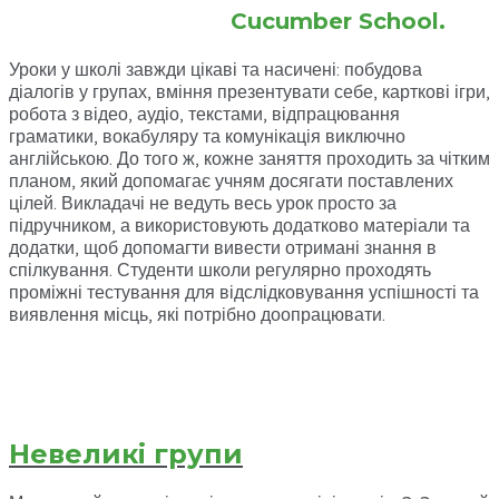
Cucumber School.
Уроки у школі завжди цікаві та насичені: побудова
діалогів у групах, вміння презентувати себе, карткові ігри,
робота з відео, аудіо, текстами, відпрацювання
граматики, вокабуляру та комунікація виключно
англійською. До того ж, кожне заняття проходить за чітким
планом, який допомагає учням досягати поставлених
цілей. Викладачі не ведуть весь урок просто за
підручником, а використовують додатково матеріали та
додатки, щоб допомагти вивести отримані знання в
спілкування. Студенти школи регулярно проходять
проміжні тестування для відслідковування успішності та
виявлення місць, які потрібно доопрацювати.
Невеликі групи